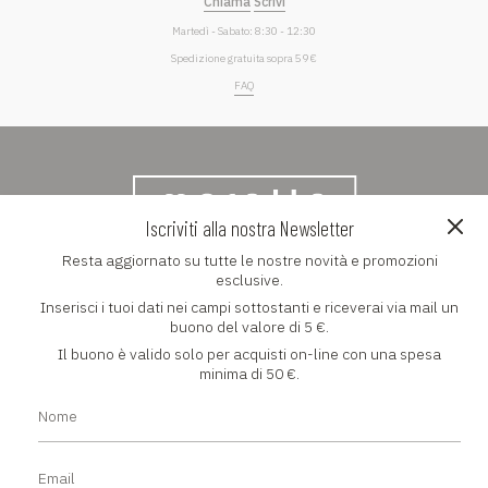
Chiama
Scrivi
Martedì - Sabato: 8:30 - 12:30
Spedizione gratuita sopra 59 €
FAQ
Iscriviti alla nostra Newsletter
Resta aggiornato su tutte le nostre novità e promozioni
NEWSLETTER
esclusive.
Inserisci i tuoi dati nei campi sottostanti e riceverai via mail un
Resta aggiornato su tutte le nostre novità e promozioni
buono del valore di 5 €.
esclusive
Il buono è valido solo per acquisti on-line con una spesa
minima di 50 €.