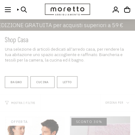
Vai
al
CERCA
ACCOUN
contenuto
GRATUITA per acquisti superiori a 59 €
Shop Casa
Una selezione di articoli dedicati all'arredo casa, per rendere la
tua abitazione uno spazio accogliente e raffinato. Biancheria e
tessili per la camera, la cucina ed il bagno.
BAGNO
CUCINA
LETTO
Ordina
ORDINA PER
MOSTRA I FILTRI
per
OFFERTA
SCONTO 30%