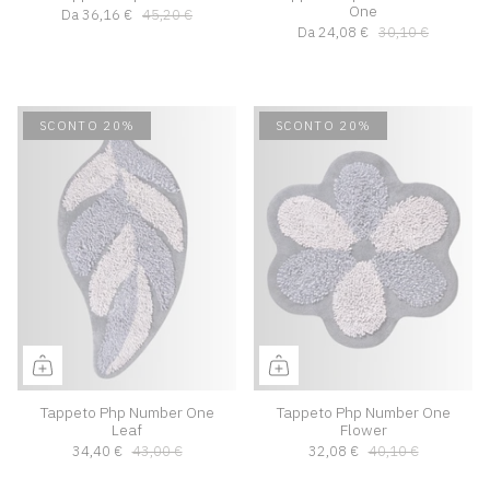
One
Da
36,16 €
45,20 €
Da
24,08 €
30,10 €
SCONTO 20%
SCONTO 20%
Tappeto Php Number One
Tappeto Php Number One
Leaf
Flower
34,40 €
43,00 €
32,08 €
40,10 €