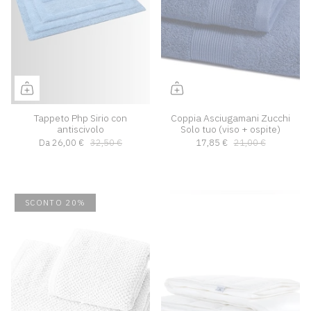
Tappeto Php Sirio con
Coppia Asciugamani Zucchi
antiscivolo
Solo tuo (viso + ospite)
Da
26,00 €
32,50 €
17,85 €
21,00 €
SCONTO 20%