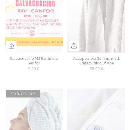
Salvacuscino M.T.Bettinelli
Accappatoio Somma mod.
Sanfor
Origami Nido D' Ape
9,90 €
55,00 €
SCONTO 20%