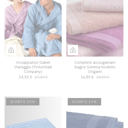
Accappatoio Gabel
Completo asciugamani
Viareggio (Tintunita&
bagno Somma modello
Company)
Origami
24,50 €
27,50 €
16,80 €
24,00 €
SCONTO 20%
SCONTO 15%