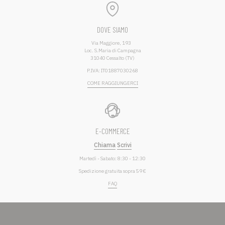
DOVE SIAMO
Via Maggiore, 193
Loc. S.Maria di Campagna
31040 Cessalto (TV)
P.IVA: IT01887030268
COME RAGGIUNGERCI
E-COMMERCE
Chiama
Scrivi
Martedì - Sabato: 8:30 - 12:30
Spedizione gratuita sopra 59 €
FAQ