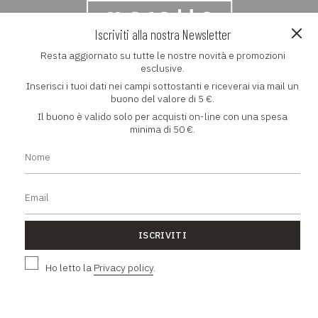
Iscriviti alla nostra Newsletter
Resta aggiornato su tutte le nostre novità e promozioni
NEWSLETTER
esclusive.
Inserisci i tuoi dati nei campi sottostanti e riceverai via mail un
Resta aggiornato su tutte le nostre novità e promozioni
buono del valore di 5 €.
esclusive
Il buono è valido solo per acquisti on-line con una spesa
minima di 50 €.
ISCRIVITI
ISCRIVITI
Ho letto la
Privacy policy
.
Ho letto la
Privacy policy
.
L'AZIENDA
Chi siamo