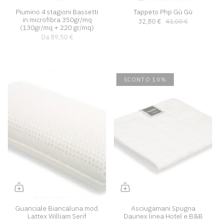
Piumino 4 stagioni Bassetti
Tappeto Php Gù Gù
in microfibra 350gr/mq
32,80 €
41,00 €
(130gr/mq + 220 gr/mq)
Da
89,50 €
SCONTO 10%
Guanciale Biancaluna mod.
Asciugamani Spugna
Lattex William Serif
Daunex linea Hotel e B&B