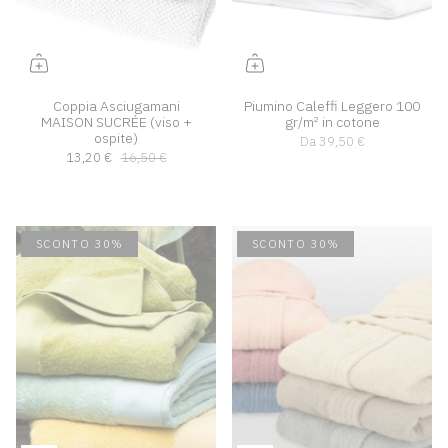
Coppia Asciugamani
Piumino Caleffi Leggero 100
MAISON SUCRÉE (viso +
gr/m² in cotone
ospite)
Da
39,50 €
13,20 €
16,50 €
SCONTO 30%
SCONTO 30%