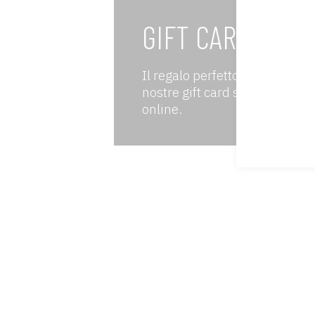
GIFT CARD
Il regalo perfetto esiste e no
nostre gift card sono disponibi
online.