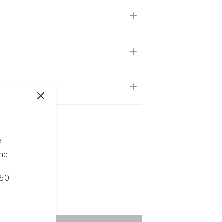
.
ono
 50