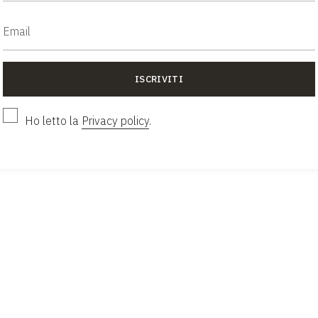
n passa mai di moda. Le
ISCRIVITI
li sia in negozio che
Ho letto la
Privacy policy
.