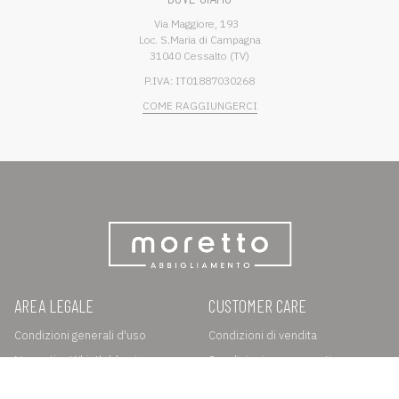
Via Maggiore, 193
Loc. S.Maria di Campagna
31040 Cessalto (TV)
P.IVA: IT01887030268
COME RAGGIUNGERCI
AREA LEGALE
CUSTOMER CARE
Condizioni generali d'uso
Condizioni di vendita
Normativa Whistleblowing
Spedizioni e pagamenti
Privacy e Cookie Policy