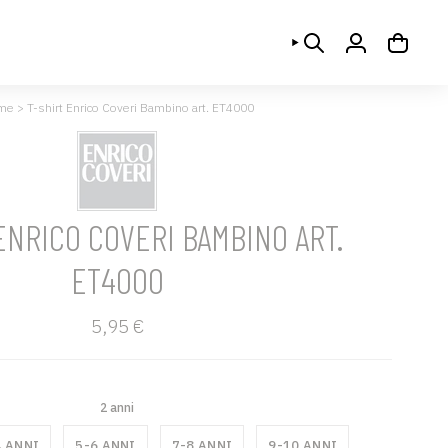
CERCA
ACCOUNT
me
>
T-shirt Enrico Coveri Bambino art. ET4000
ENRICO COVERI BAMBINO ART.
ET4000
5,95 €
2 anni
4 ANNI
5-6 ANNI
7-8 ANNI
9-10 ANNI