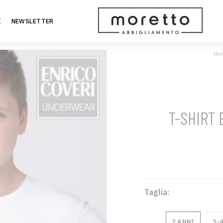
I
NEWSLETTER
Ho
T-SHIRT 
Taglia:
2 ANNI
3-