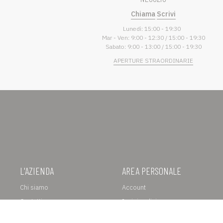
Chiama
Scrivi
Lunedì: 15:00 - 19:30
Mar - Ven: 9:00 - 12:30 / 15:00 - 19:30
Sabato: 9:00 - 13:00 / 15:00 - 19:30
APERTURE STRAORDINARIE
L'AZIENDA
AREA PERSONALE
Chi siamo
Account
Contatti
I miei ordini
Lavora con noi
Recesso