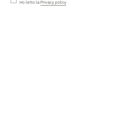
Ho letto la
Privacy policy
.
L'AZIENDA
Chi siamo
Contatti
Lavora con noi
Facebook
Instagram
TikTok
Whatsapp
AREA PERSONALE
Account
I miei ordini
Recesso
AREA LEGALE