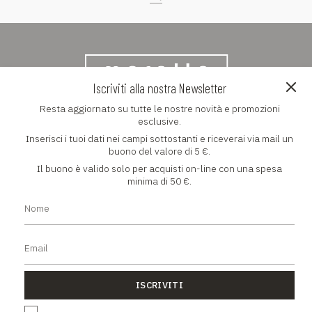
Iscriviti alla nostra Newsletter
Resta aggiornato su tutte le nostre novità e promozioni
NEWSLETTER
esclusive.
Inserisci i tuoi dati nei campi sottostanti e riceverai via mail un
Resta aggiornato su tutte le nostre novità e promozioni
buono del valore di 5 €.
esclusive
Il buono è valido solo per acquisti on-line con una spesa
minima di 50 €.
ISCRIVITI
ISCRIVITI
Ho letto la
Privacy policy
.