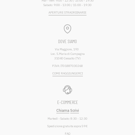
Mar - Ven: 9:00 - 12:30 / 15:00 - 19:30
Sabato: 9:00 - 13:00 / 15:00 - 19:30
APERTURE STRAORDINARIE
DOVE SIAMO
Via Maggiore, 193
Loc. S.Maria di Campagna
31040 Cessalto (TV)
P.IVA: IT01887030268
COME RAGGIUNGERCI
E-COMMERCE
Chiama
Scrivi
Martedì - Sabato: 8:30 - 12:30
Spedizione gratuita sopra 59 €
FAQ