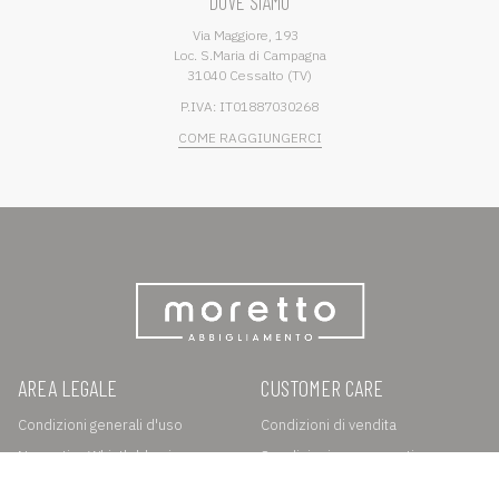
DOVE SIAMO
Via Maggiore, 193
Loc. S.Maria di Campagna
31040 Cessalto (TV)
P.IVA: IT01887030268
COME RAGGIUNGERCI
AREA LEGALE
CUSTOMER CARE
Condizioni generali d'uso
Condizioni di vendita
Normativa Whistleblowing
Spedizioni e pagamenti
Privacy e Cookie Policy