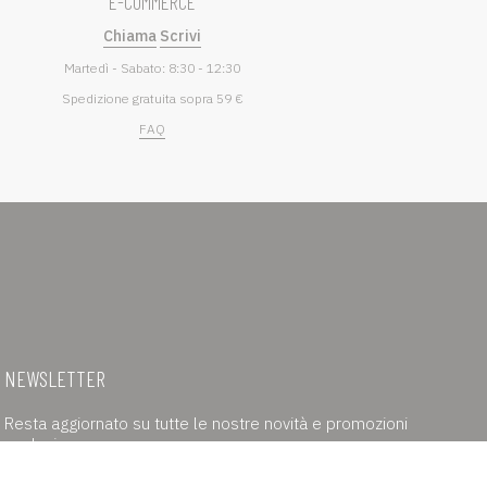
E-COMMERCE
Chiama
Scrivi
Martedì - Sabato: 8:30 - 12:30
Spedizione gratuita sopra 59 €
FAQ
NEWSLETTER
Resta aggiornato su tutte le nostre novità e promozioni
esclusive