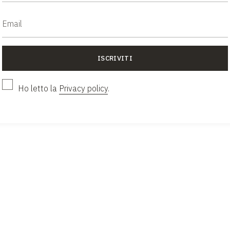
n passa mai di moda. Le
ISCRIVITI
li sia in negozio che
Ho letto la
Privacy policy
.