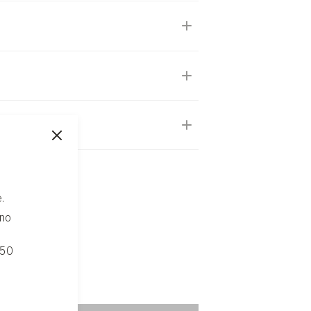
.
ono
 50