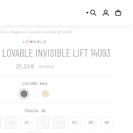
CERCA
ACCOUNT
ome
>
Reggiseno Lovable Invisible lift 14093
LOVABLE INVISIBLE LIFT 14093
Prezzo
25,13 €
35,90 €
base
COLORE:
Nero
Nero
Bianco
Skin
TAGLIA:
2B
5B
2C
3C
4C
5C
3D
4D