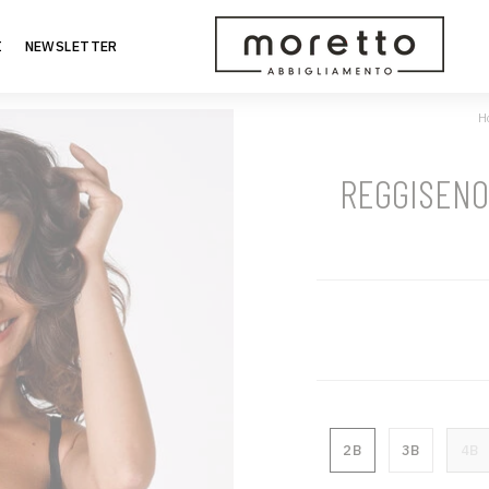
I
NEWSLETTER
H
REGGISENO 
2B
3B
4B