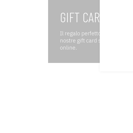
GIFT CARD
Il regalo perfetto esiste e no
nostre gift card sono disponibi
online.