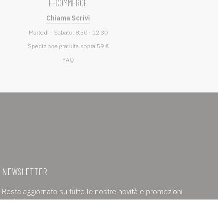
E-COMMERCE
Chiama
Scrivi
Martedì - Sabato: 8:30 - 12:30
Spedizione gratuita sopra 59 €
FAQ
NEWSLETTER
Resta aggiornato su tutte le nostre novità e promozioni
esclusive