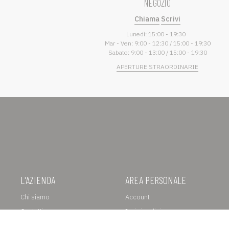
NEGOZIO
Chiama
Scrivi
Lunedì: 15:00 - 19:30
Mar - Ven: 9:00 - 12:30 / 15:00 - 19:30
Sabato: 9:00 - 13:00 / 15:00 - 19:30
APERTURE STRAORDINARIE
L'AZIENDA
AREA PERSONALE
Chi siamo
Account
Contatti
I miei ordini
Lavora con noi
Recesso