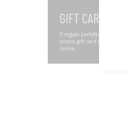
GIFT CARD
Il regalo perfetto esiste e no
nostre gift card sono disponibi
online.