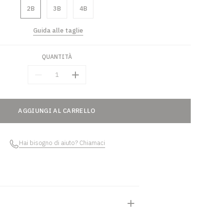
2B
3B
4B
Guida alle taglie
QUANTITÀ
Quantità
AGGIUNGI AL CARRELLO
Hai bisogno di aiuto? Chiamaci