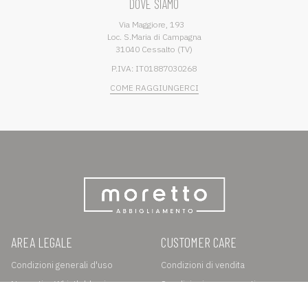
DOVE SIAMO
Via Maggiore, 193
Loc. S.Maria di Campagna
31040 Cessalto (TV)
P.IVA: IT01887030268
COME RAGGIUNGERCI
AREA LEGALE
CUSTOMER CARE
Condizioni generali d'uso
Condizioni di vendita
Normativa Whistleblowing
Spedizioni e pagamenti
Privacy e Cookie Policy