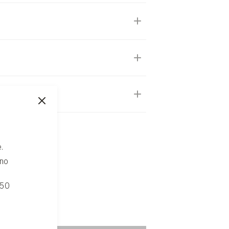
.
ono
 50