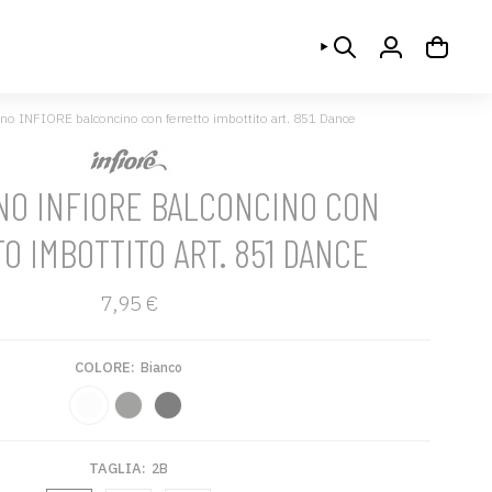
CERCA
ACCOUNT
no INFIORE balconcino con ferretto imbottito art. 851 Dance
NO INFIORE BALCONCINO CON
O IMBOTTITO ART. 851 DANCE
7,95 €
COLORE:
Bianco
Bianco
Grigio
Nero
TAGLIA:
2B