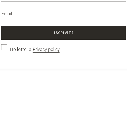
n passa mai di moda. Le
ISCRIVITI
li sia in negozio che
Ho letto la
Privacy policy
.