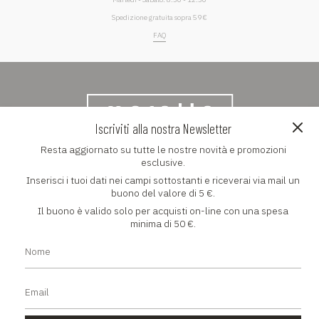
Spedizione gratuita sopra 59 €
FAQ
Iscriviti alla nostra Newsletter
Resta aggiornato su tutte le nostre novità e promozioni
NEWSLETTER
esclusive.
Inserisci i tuoi dati nei campi sottostanti e riceverai via mail un
Resta aggiornato su tutte le nostre novità e promozioni
buono del valore di 5 €.
esclusive
Il buono è valido solo per acquisti on-line con una spesa
minima di 50 €.
ISCRIVITI