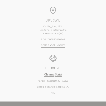
DOVE SIAMO
Via Maggiore, 193
Loc. S.Maria di Campagna
31040 Cessalto (TV)
P.IVA: IT01887030268
COME RAGGIUNGERCI
E-COMMERCE
Chiama
Scrivi
Martedì - Sabato: 8:30 - 12:30
Spedizione gratuita sopra 59 €
FAQ