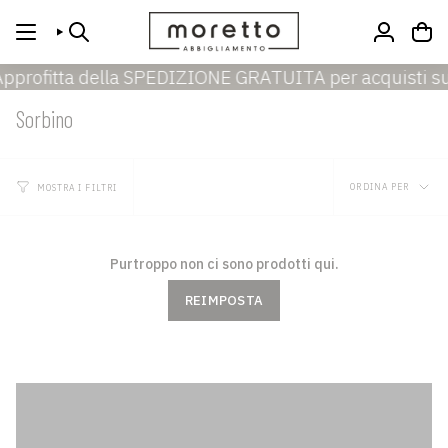
Vai
al
CERCA
ACCOUN
contenuto
profitta della SPEDIZIONE GRATUITA per acquisti supe
Sorbino
Ordina
ORDINA PER
MOSTRA I FILTRI
per
Purtroppo non ci sono prodotti qui.
REIMPOSTA