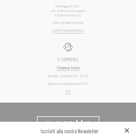
Via Maggiore, 193
Loc. S.Maria di Campagna
31040 Cessalto (TV)
P.IVA: IT01887030268
COME RAGGIUNGERCI
E-COMMERCE
Chiama
Scrivi
Martedì - Sabato: 8:30 - 12:30
Spedizione gratuita sopra 59 €
FAQ
Iscriviti alla nostra Newsletter