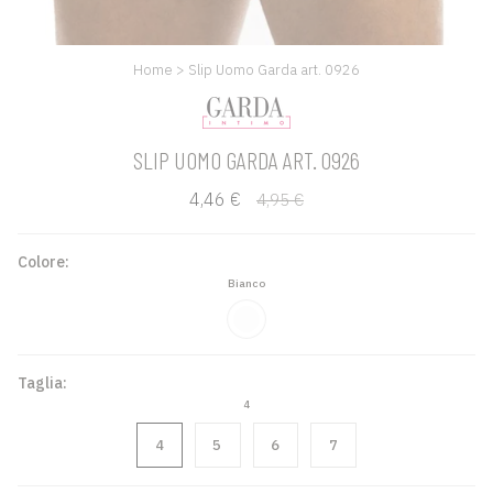
Home
>
Slip Uomo Garda art. 0926
SLIP UOMO GARDA ART. 0926
Prezzo
4,46 €
4,95 €
base
Colore:
Bianco
Bianco
Taglia:
4
4
5
6
7