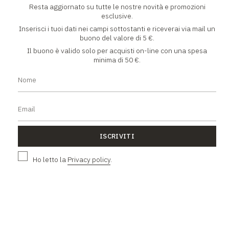
Resta aggiornato su tutte le nostre novità e promozioni
NEWSLETTER
esclusive.
Inserisci i tuoi dati nei campi sottostanti e riceverai via mail un
Resta aggiornato su tutte le nostre novità e promozioni
buono del valore di 5 €.
esclusive
Il buono è valido solo per acquisti on-line con una spesa
minima di 50 €.
ISCRIVITI
ISCRIVITI
Ho letto la
Privacy policy
.
Ho letto la
Privacy policy
.
L'AZIENDA
Chi siamo
Contatti
Lavora con noi
Facebook