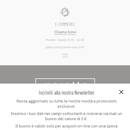
E-COMMERCE
Chiama
Scrivi
Martedì - Sabato: 8:30 - 12:30
Spedizione gratuita sopra 59 €
FAQ
Iscriviti alla nostra Newsletter
Resta aggiornato su tutte le nostre novità e promozioni
NEWSLETTER
esclusive.
Inserisci i tuoi dati nei campi sottostanti e riceverai via mail un
Resta aggiornato su tutte le nostre novità e promozioni
buono del valore di 5 €.
esclusive
Il buono è valido solo per acquisti on-line con una spesa