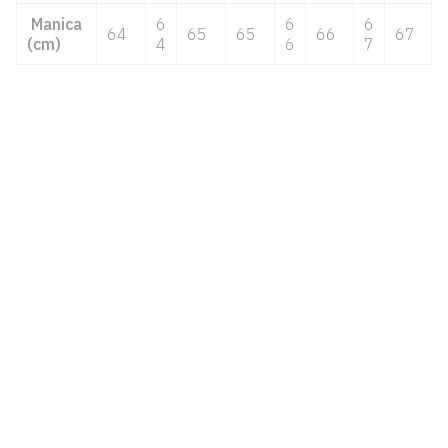
Manica
6
6
6
64
65
65
66
67
(cm)
4
6
7