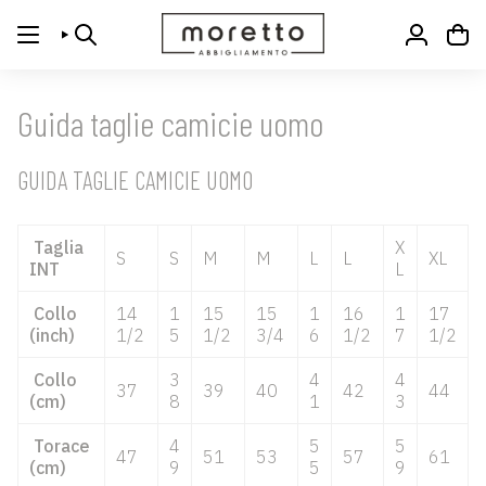
Vai
al
CERCA
ACCOUN
contenuto
Guida taglie camicie uomo
GUIDA TAGLIE CAMICIE UOMO
Taglia
X
S
S
M
M
L
L
XL
INT
L
Collo
14
1
15
15
1
16
1
17
(inch)
1/2
5
1/2
3/4
6
1/2
7
1/2
Collo
3
4
4
37
39
40
42
44
(cm)
8
1
3
Torace
4
5
5
47
51
53
57
61
(cm)
9
5
9