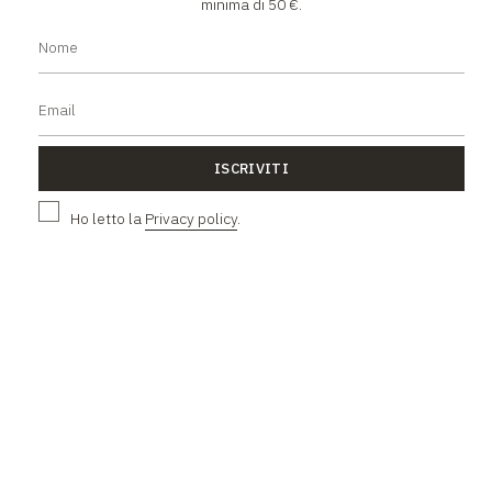
minima di 50 €.
ISCRIVITI
ISCRIVITI
Ho letto la
Privacy policy
.
Ho letto la
Privacy policy
.
L'AZIENDA
Chi siamo
Contatti
Lavora con noi
Facebook
Instagram
TikTok
Whatsapp